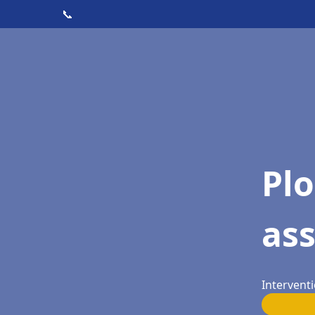
📞
Pl
as
Interventi