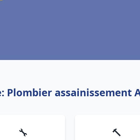
e: Plombier assainissement 
🔧
🔨