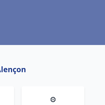
Alençon
⚙️