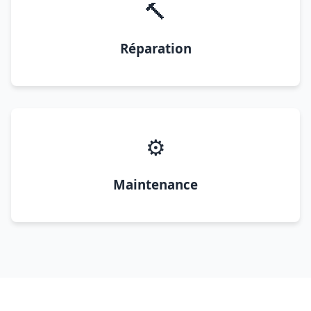
🔨
Réparation
⚙️
Maintenance