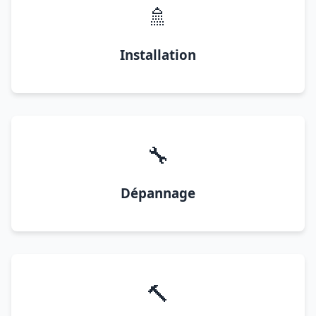
🚿
Installation
🔧
Dépannage
🔨