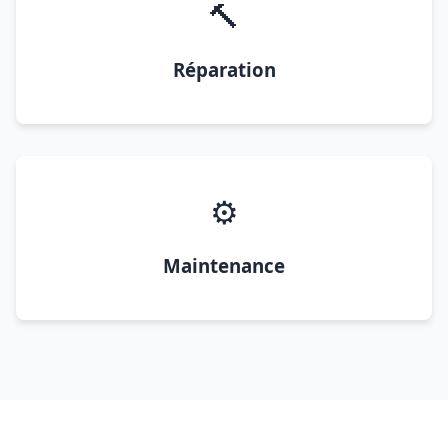
🔨
Réparation
⚙️
Maintenance