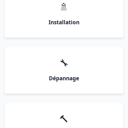
🚿
Installation
🔧
Dépannage
🔨