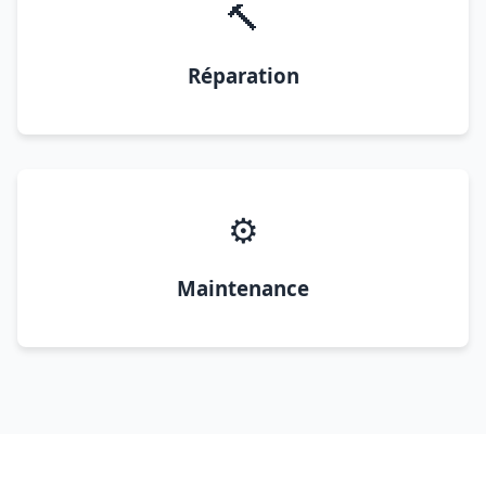
🔨
Réparation
⚙️
Maintenance