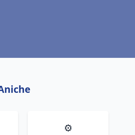
 Aniche
⚙️