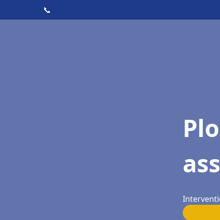
📞
Pl
as
Interventi