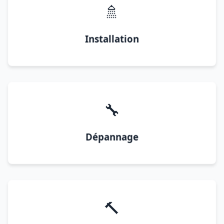
🚿
Installation
🔧
Dépannage
🔨