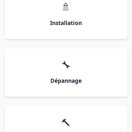
🚿
Installation
🔧
Dépannage
🔨