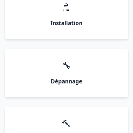
🚿
Installation
🔧
Dépannage
🔨