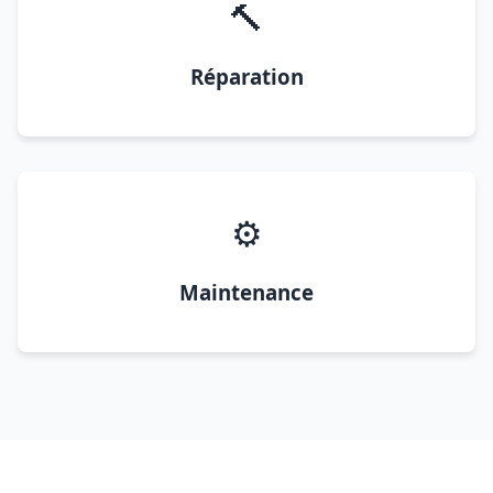
🔨
Réparation
⚙️
Maintenance