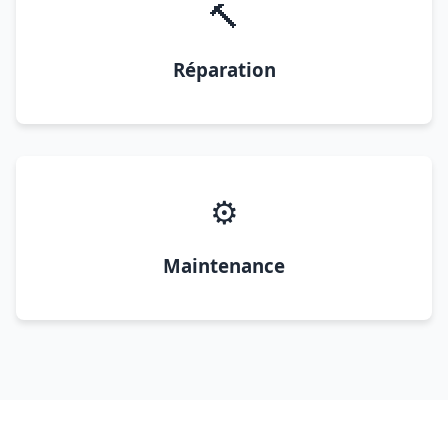
🔨
Réparation
⚙️
Maintenance