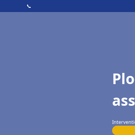
📞
Pl
as
Interventi