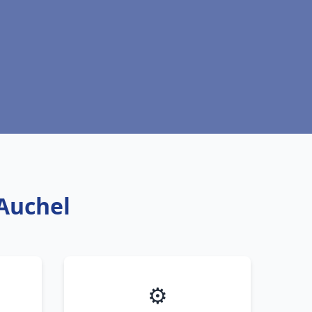
 Auchel
⚙️