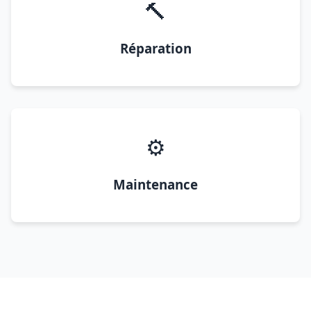
🔨
Réparation
⚙️
Maintenance