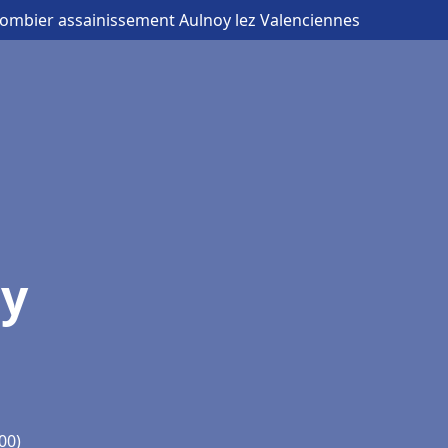
lombier assainissement Aulnoy lez Valenciennes
oy
00)