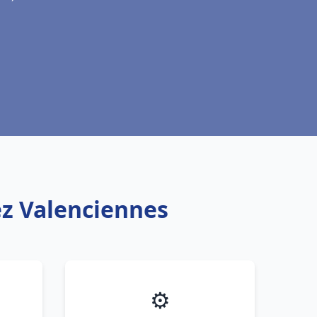
ez Valenciennes
⚙️