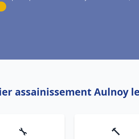
ier assainissement Aulnoy l
🔧
🔨