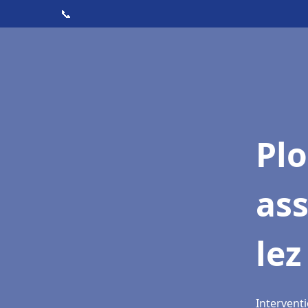
📞
Pl
as
lez
Interventi