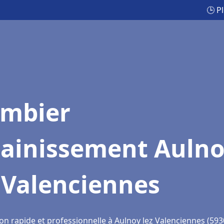
🕒 P
ombier
sainissement Auln
 Valenciennes
on rapide et professionnelle à Aulnoy lez Valenciennes (593