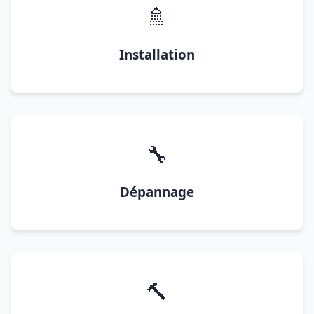
🚿
Installation
🔧
Dépannage
🔨