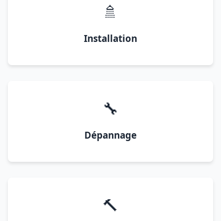
🚿
Installation
🔧
Dépannage
🔨