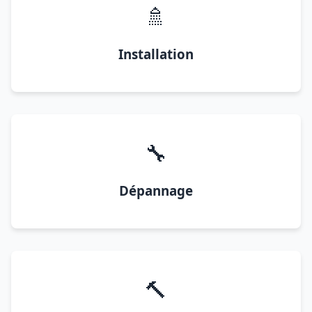
🚿
Installation
🔧
Dépannage
🔨