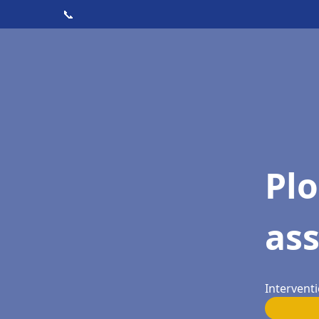
📞
Pl
as
Intervent