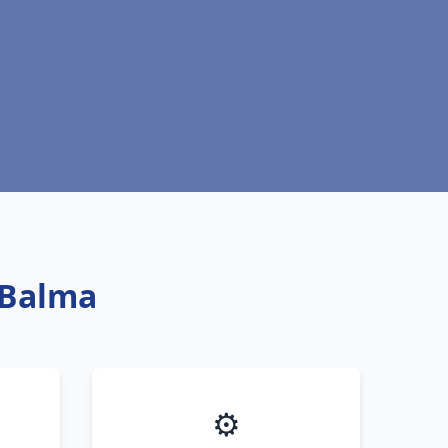
 Balma
⚙️