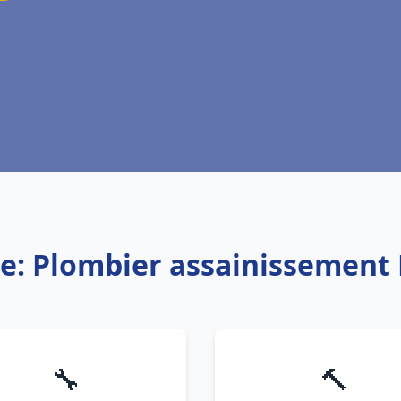
ce: Plombier assainissement
🔧
🔨