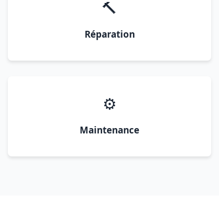
🔨
Réparation
⚙️
Maintenance