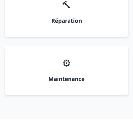
🔨
Réparation
⚙️
Maintenance