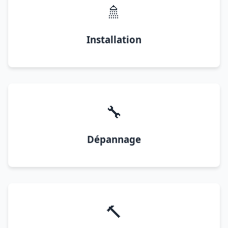
🚿
Installation
🔧
Dépannage
🔨