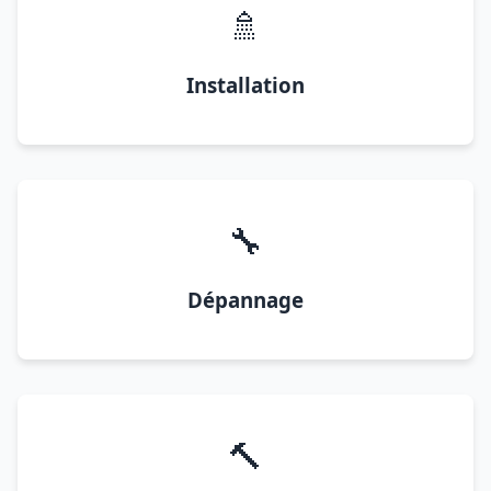
🚿
Installation
🔧
Dépannage
🔨