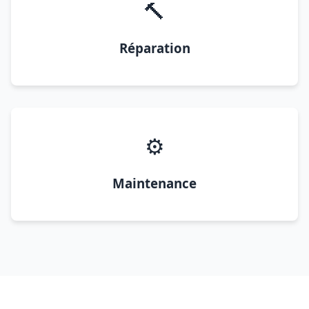
🔨
Réparation
⚙️
Maintenance