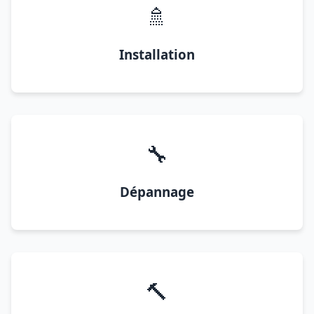
🚿
Installation
🔧
Dépannage
🔨