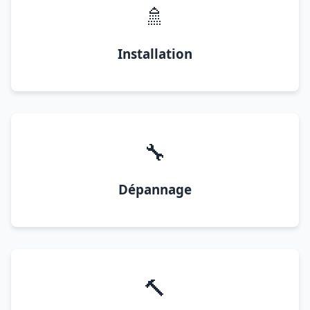
🚿
Installation
🔧
Dépannage
🔨