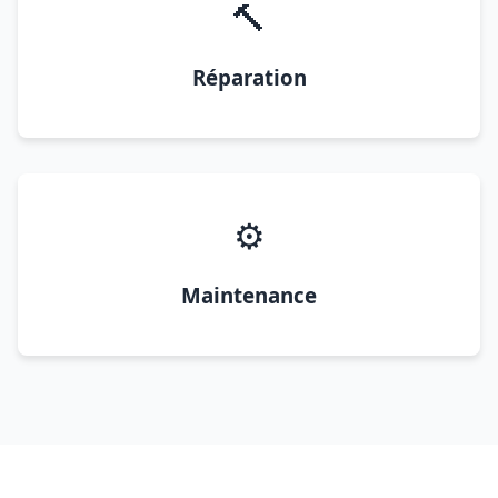
🔨
Réparation
⚙️
Maintenance