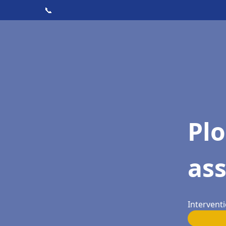
📞
Pl
as
Interventi