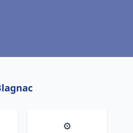
Blagnac
⚙️