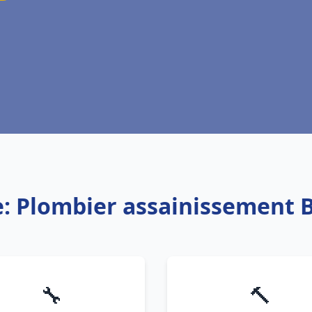
e: Plombier assainissement 
🔧
🔨