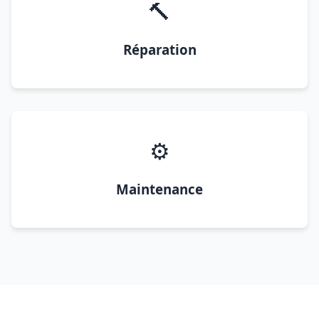
🔨
Réparation
⚙️
Maintenance