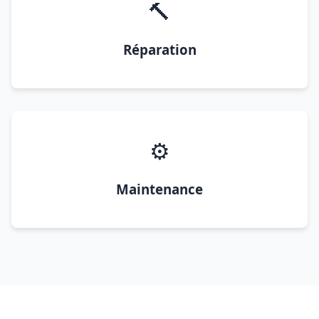
🔨
Réparation
⚙️
Maintenance