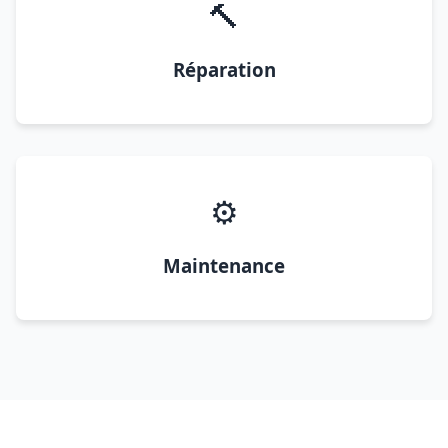
🔨
Réparation
⚙️
Maintenance