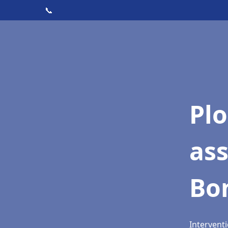
📞
Pl
as
Bon
Interventi