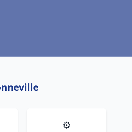
nneville
⚙️