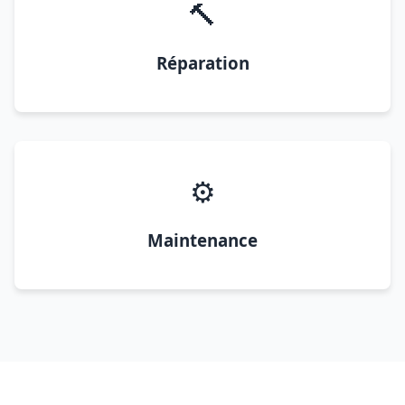
🔨
Réparation
⚙️
Maintenance