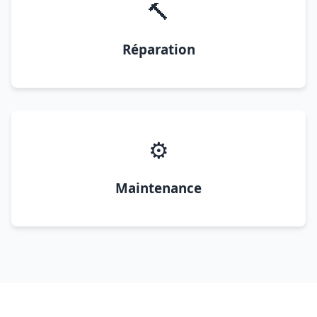
🔨
Réparation
⚙️
Maintenance