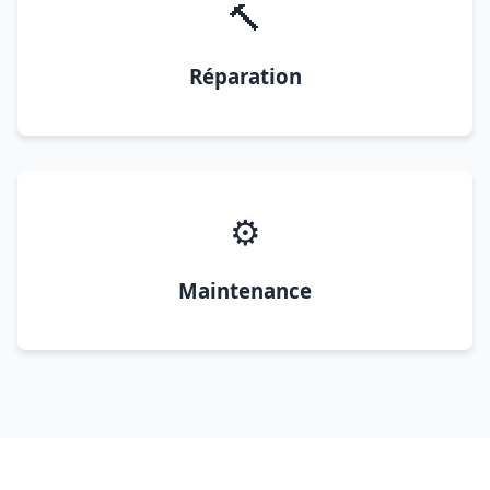
🔨
Réparation
⚙️
Maintenance