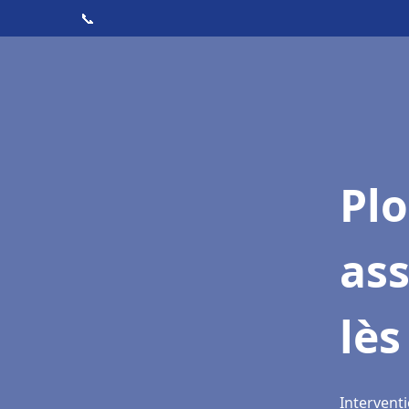
📞
Pl
as
lès
Interventi