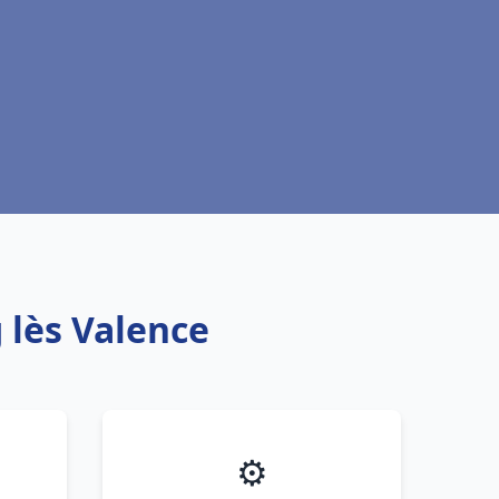
 lès Valence
⚙️