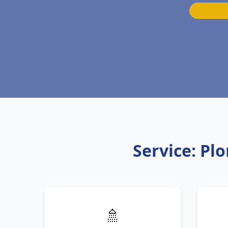
Service: Pl
🚿