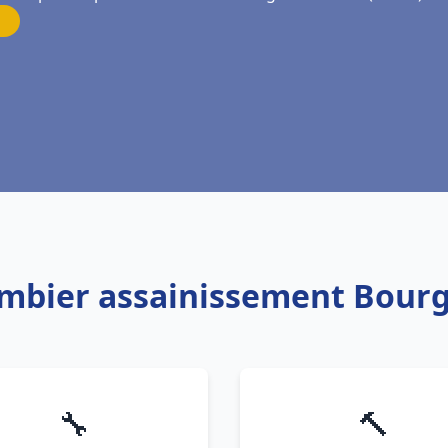
ombier assainissement Bourg
🔧
🔨