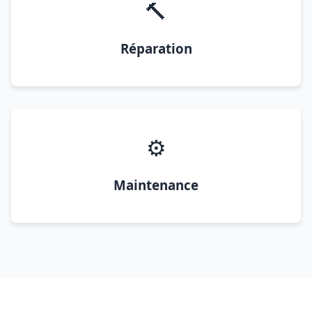
🔨
Réparation
⚙️
Maintenance