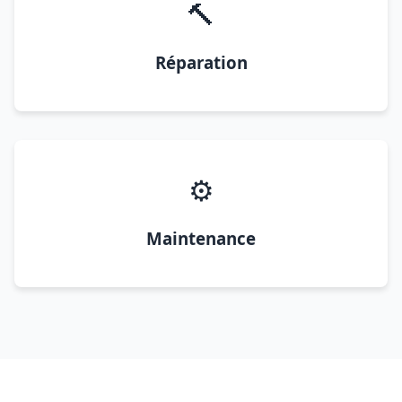
🔨
Réparation
⚙️
Maintenance