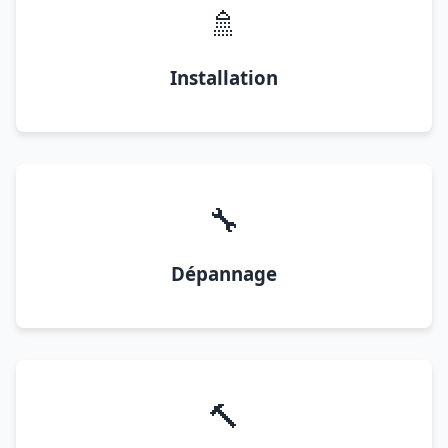
🚿
Installation
🔧
Dépannage
🔨