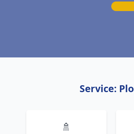
Service: Pl
🚿