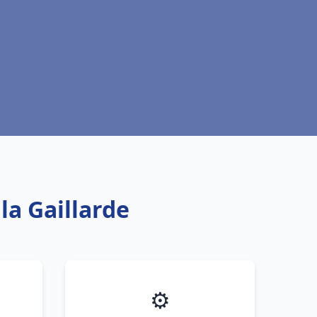
la Gaillarde
⚙️