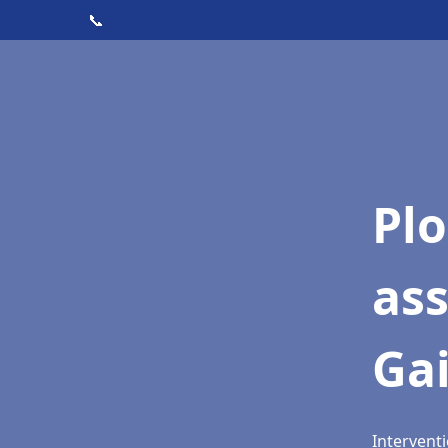
📞
Pl
ass
Gai
Interventi