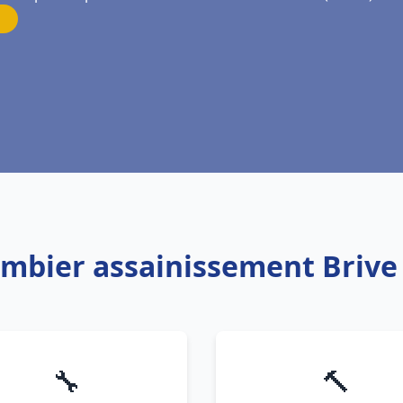
ombier assainissement Brive 
🔧
🔨