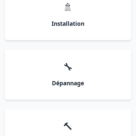
🚿
Installation
🔧
Dépannage
🔨