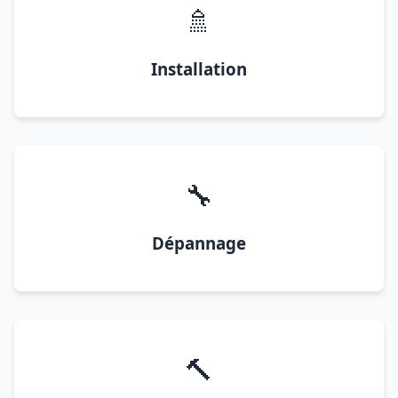
🚿
Installation
🔧
Dépannage
🔨