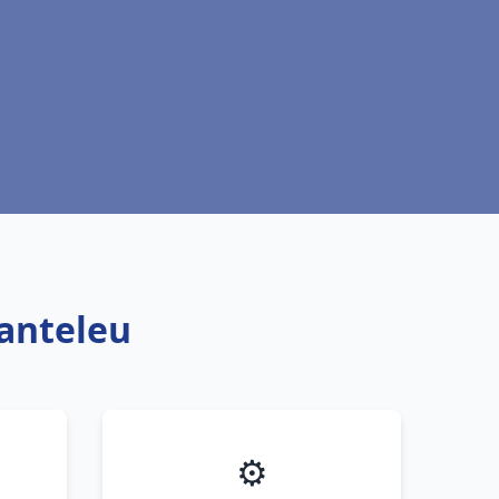
Canteleu
⚙️