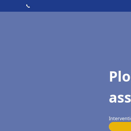
📞
Pl
as
Interventi