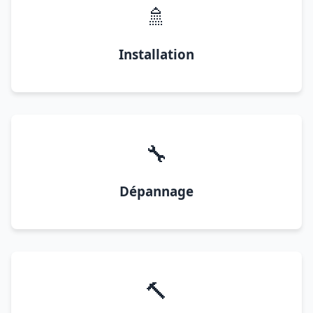
🚿
Installation
🔧
Dépannage
🔨