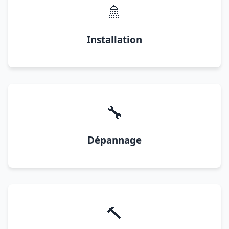
🚿
Installation
🔧
Dépannage
🔨