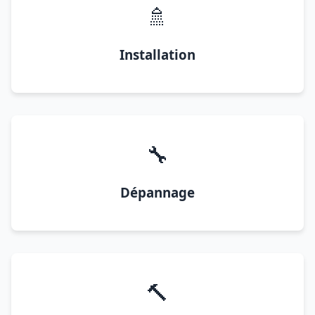
🚿
Installation
🔧
Dépannage
🔨