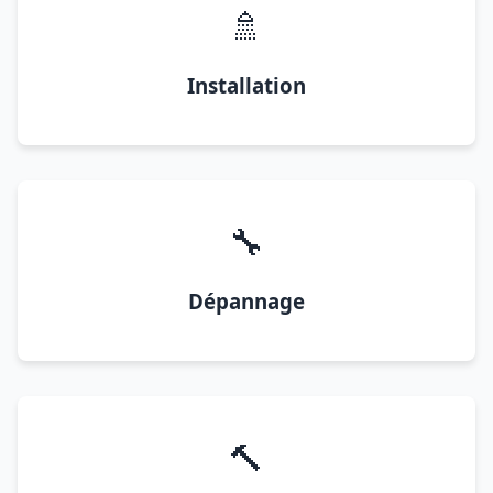
🚿
Installation
🔧
Dépannage
🔨