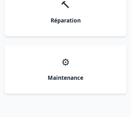
🔨
Réparation
⚙️
Maintenance