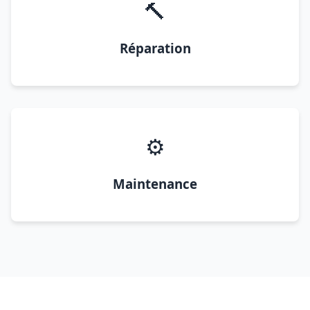
🔨
Réparation
⚙️
Maintenance