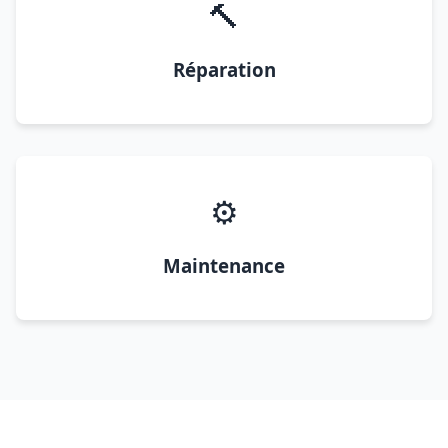
🔨
Réparation
⚙️
Maintenance